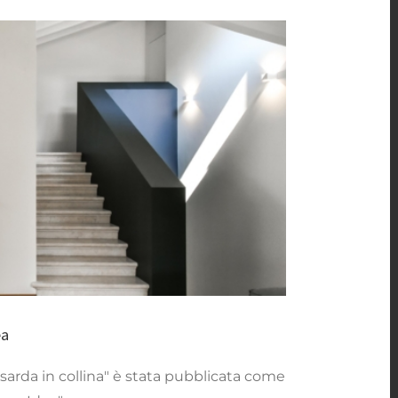
del giorno sul
useIdea
ea
arda in collina" è stata pubblicata come