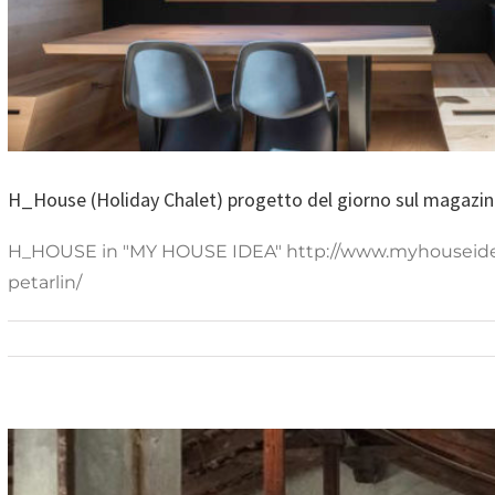
giorno sul magazine “
Articoli
H_House (Holiday Chalet) progetto del giorno sul magazi
H_HOUSE in "MY HOUSE IDEA" http://www.myhouseidea
petarlin/