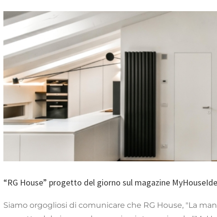
“RG House” progetto 
magazine MyHo
Articoli
“RG House” progetto del giorno sul magazine MyHouseId
Siamo orgogliosi di comunicare che RG House, "La mans