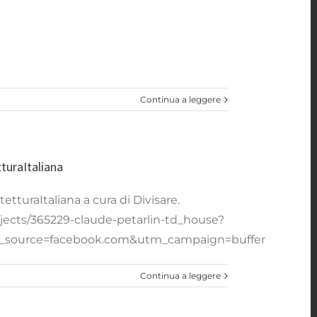
Continua a leggere
turaItaliana
tturaItaliana a cura di Divisare.
projects/365229-claude-petarlin-td_house?
_source=facebook.com&utm_campaign=buffer
Continua a leggere