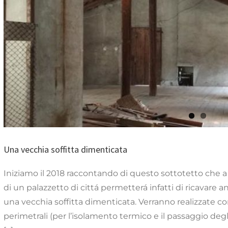
Una vecchia soffitt
Articoli
Una vecchia soffitta dimenticata
Iniziamo il 2018 raccontando di questo sottotetto che a b
di un palazzetto di cittá permetterá infatti di ricavar
una vecchia soffitta dimenticata. Verranno realizzate co
perimetrali (per l’isolamento termico e il passaggio degl