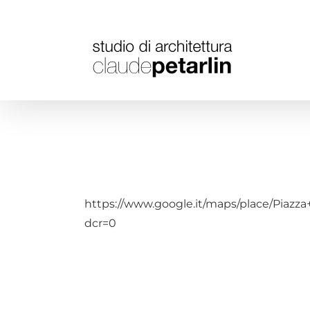
Salta
al
contenuto
https://www.google.it/maps/place/Piaz
dcr=0