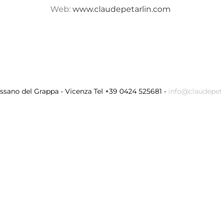
Web:
www.claudepetarlin.com
assano del Grappa - Vicenza Tel +39 0424 525681 -
info@claudepe