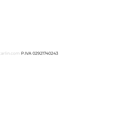
tarlin.com
P.IVA 02921740243