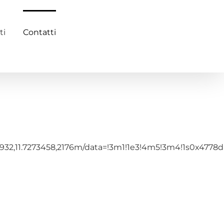
ti
Contatti
77932,11.7273458,2176m/data=!3m1!1e3!4m5!3m4!1s0x477