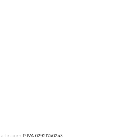
tarlin.com
P.IVA 02921740243