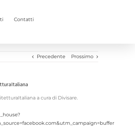
ti
Contatti
Precedente
Prossimo
tturaItaliana
etturaItaliana a cura di Divisare.
td_house?
_source=facebook.com&utm_campaign=buffer