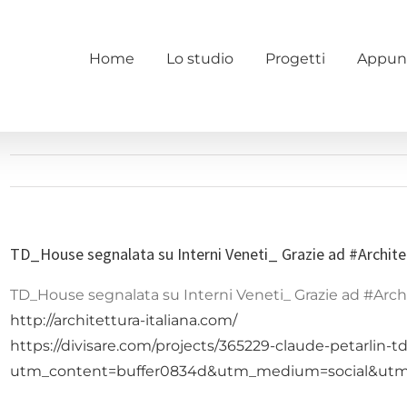
Home
Lo studio
Progetti
Appun
TD_House segnalata su Interni Veneti_ Grazie ad #Archite
TD_House segnalata su Interni Veneti_ Grazie ad #Archit
http://architettura-italiana.com/
https://divisare.com/projects/365229-claude-petarlin-
utm_content=buffer0834d&utm_medium=social&utm