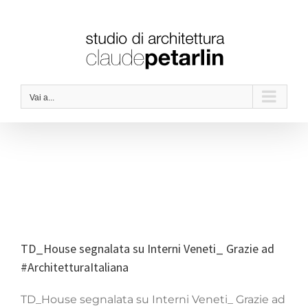
Salta
al
contenuto
Vai a...
TD_House segnalata su Interni Veneti_ Grazie ad
#ArchitetturaItaliana
TD_House segnalata su Interni Veneti_ Grazie ad