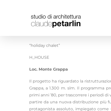
Salta
al
contenuto
“holiday chalet”
H_HOUSE
Loc. Monte Grappa
Il progetto ha riguardato la ristrutturaz
Grappa, a 1.300 m. slm. Il programma prev
primi anni ’80, per trascorrere i periodi di 
partire da una nuova distribuzione più fu
protagonista assoluto, impiegato come u