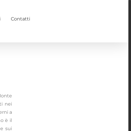
i
Contatti
 Monte
ti nei
erni a
o è il
e sui