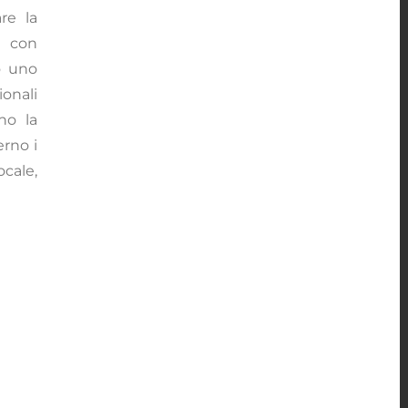
re la
o con
o uno
ionali
no la
rno i
cale,