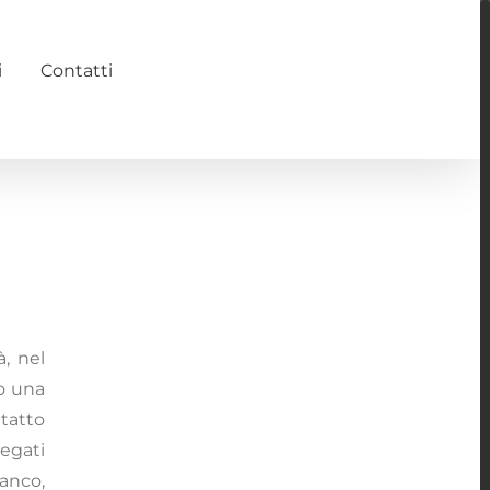
i
Contatti
à, nel
so una
ntatto
iegati
banco,